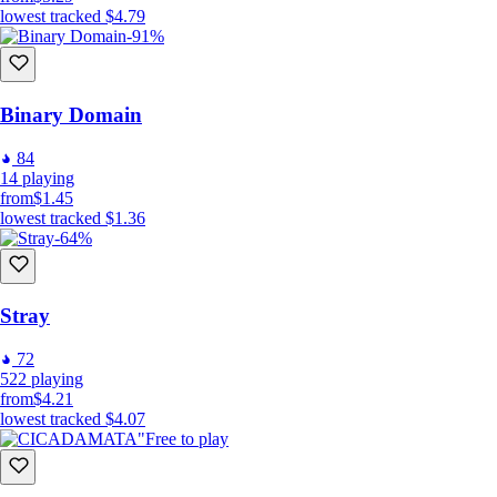
lowest tracked
$4.79
-91%
Binary Domain
84
14
playing
from
$1.45
lowest tracked
$1.36
-64%
Stray
72
522
playing
from
$4.21
lowest tracked
$4.07
Free to play