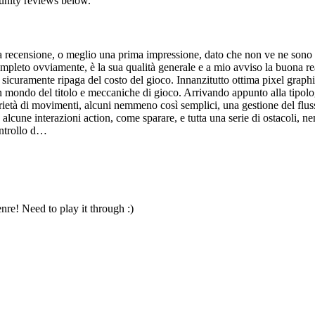
unity reviews below.
ecensione, o meglio una prima impressione, dato che non ve ne sono al
mpleto ovviamente, è la sua qualità generale e a mio avviso la buona real
icuramente ripaga del costo del gioco. Innanzitutto ottima pixel graphics
 mondo del titolo e meccaniche di gioco. Arrivando appunto alla tipologi
età di movimenti, alcuni nemmeno così semplici, una gestione del flusso 
 alcune interazioni action, come sparare, e tutta una serie di ostacoli, nem
ontrollo d…
re! Need to play it through :)