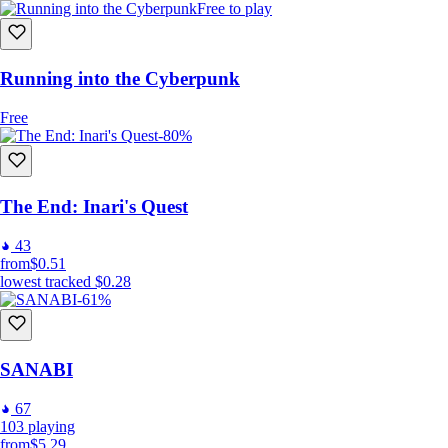
Free to play
Running into the Cyberpunk
Free
-80%
The End: Inari's Quest
43
from
$0.51
lowest tracked
$0.28
-61%
SANABI
67
103
playing
from
$5.29