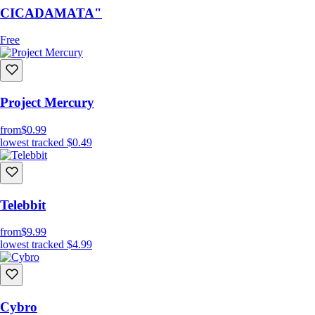
CICADAMATA"
Free
Project Mercury
from
$0.99
lowest tracked
$0.49
Telebbit
from
$9.99
lowest tracked
$4.99
Cybro