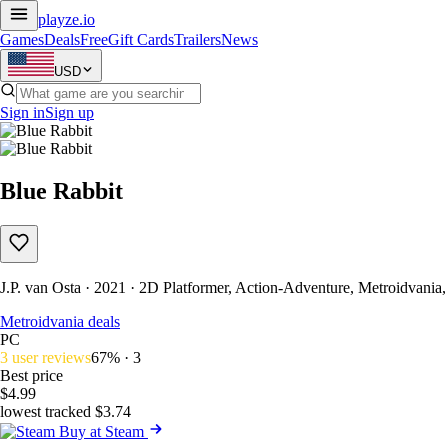
playze
.io
Games
Deals
Free
Gift Cards
Trailers
News
USD
Sign in
Sign up
Blue Rabbit
J.P. van Osta · 2021 · 2D Platformer, Action-Adventure, Metroidvania
Metroidvania deals
PC
3 user reviews
67% · 3
Best price
$4.99
lowest tracked $3.74
Buy at Steam