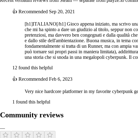
Recent verbatim reviews from Steam — separate from playze.io comm
👍
Recommended
Sep 20, 2021
[h1]ITALIANO[/h1] Gioco appena iniziato, ma scrivo una r
che mi ha spinto a dare un giudizio al titolo, seppur non co
pretenziosi, ma davvero ben congegnati e dalla qualità che s
e dallo stile dell'ambientazione. Buona musica, in tema con
fondamentalmente si tratta di un Runner, ma con ampia vari
può tornare sui propri passi in maniera limitata), addirittura
una storia che si snoda in una megalopoli cyberpunk. Il c
12 found this helpful
👍
Recommended
Feb 6, 2023
Very nice hardcore platformer in my favorite cyberpunk gen
1 found this helpful
Community reviews
—